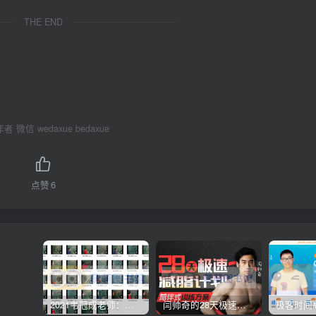
THE END
 微信 wedaxue bedaxue
点赞
6
2021韦冠成老师：韦氏天星风水《秘传二十四山吉凶占断要法》 – 百度云盘 – 下载
闫帅奇的28天极速减脂计划 – 网盘分享 – 下载