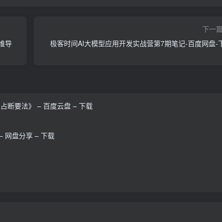
下一
思维导
极客时间AI大模型应用开发实战营第7期笔记-百度网盘-
断要法》 – 百度云盘 – 下载
– 网盘分享 – 下载