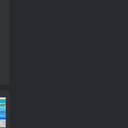
极客时间#Go进阶训练营第3期 – 网盘分享 – 下载
开课吧核心能力提升班计算机视觉方向 004期 – 百度云盘 – 下载
开课吧核心能力提升班商业智能方向 – 百度云盘 – 下载