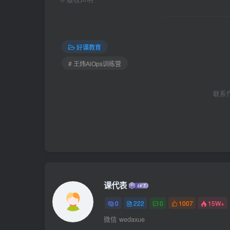
好课教育
# 王炜AlOps训练营
联系作者
课代表
0
222
0
1007
15W+
微信 wedaxue