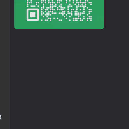
的
助
潜