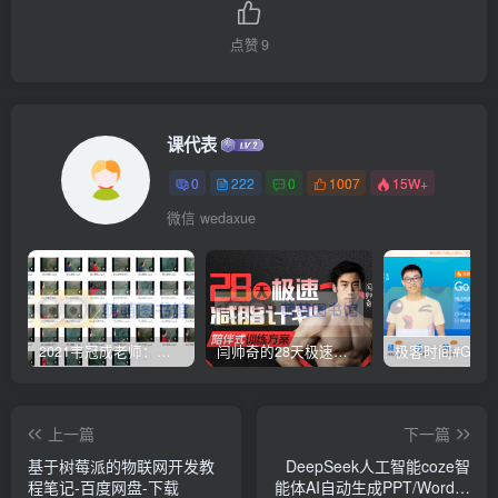
点赞
9
课代表
0
222
0
1007
15W+
微信 wedaxue
2021韦冠成老师：韦氏天星风水《秘传二十四山吉凶占断要法》 – 百度云盘 – 下载
闫帅奇的28天极速减脂计划 – 网盘分享 – 下载
上一篇
下一篇
基于树莓派的物联网开发教
DeepSeek人工智能coze智
程笔记-百度网盘-下载
能体AI自动生成PPT/Word思