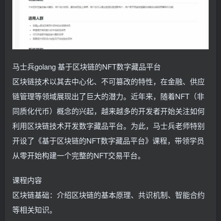
马士兵golang 基于区块链的NFT数字藏品平台
区块链技术以其去中心化、不可篡改的特性，在金融、供应
链管理等领域展现出了巨大的潜力。近年来，随着NFT（非
同质化代币）概念的兴起，越来越多的开发者开始关注如何
利用区块链技术开发数字藏品平台。为此，马士兵老师特别
开设了《基于区块链的NFT数字藏品平台》课程，带领学员
从零开始构建一个完整的NFT交易平台。
课程内容
区块链基础：介绍区块链的基本原理、共识机制、智能合约
等相关知识。