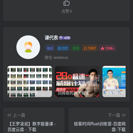
点赞
0
课代表
0
222
0
1007
15W+
微信 wedaxue
2021韦冠成老师：韦氏天星风水《秘传二十四山吉凶占断要法》 – 百度云盘 – 下载
闫帅奇的28天极速减脂计划 – 网盘分享 – 下载
上一篇
下一篇
【王罗凌说】数字能量课 -
极客时间Rust训练营-百度网
百度云盘 - 下载
盘-下载