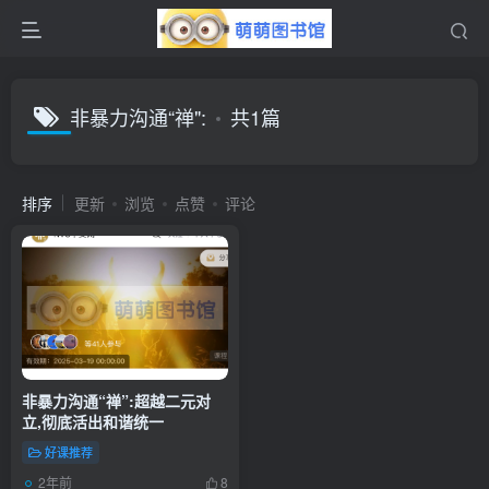
非暴力沟通“禅":
共1篇
排序
更新
浏览
点赞
评论
非暴力沟通“禅”:超越二元对
立,彻底活出和谐统一
好课推荐
2年前
8