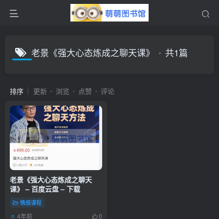
老景《强大心态炼成之聊天课》
共1篇
排序
更新
浏览
点赞
评论
老景《强大心态炼成之聊天
课》 – 百度云盘 – 下载
情感课程
4年前
0