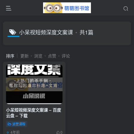
小呆视短‬频深度文案课
共1篇
排序
更新
浏览
点赞
评论
小呆短视‬频深度文案课 – 百度
云盘 – 下载
运营课程
4年前
0