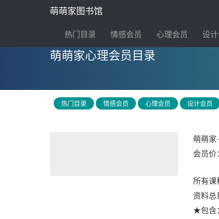
萌萌家图书馆
导
热门目录
情感会员
心理会员
设计
航
萌萌家心理会员目录
热门目录
情感会员
心理会员
设计会员
萌萌家
会员价
所有课
资料总量
★包含