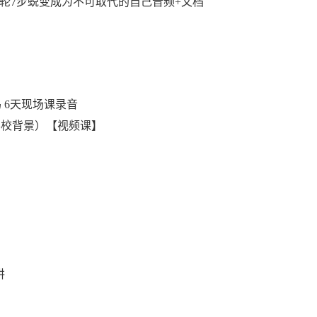
大脉轮7步蜕变成为不可取代的自己音频+文档
 6天现场课录音
学校背景）【视频课】
讲