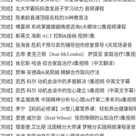
、【完结】北大学霸妈妈激发孩子学习动力 音频课程
、【完结】陈美龄直通顶级名校的36种教育法
、【完结】傅嘉祺 系统掌握婚姻情感咨询6大模块52集视频课程
【完结】斯蒂文 海斯 ACT 控制&接纳 视频5集
、【完结】张海音 危机干预与哀伤辅导创伤修复督导 6天现场录音
【完结】吉恩·麦克兰顿（Jean McLendon） 萨提亚 家庭治疗5集
、【完结】肯尼斯·哈迪 综合家庭治疗4集视频（中文翻译）
、【完结】贺琳·安德森&吴熙娟 精解合作取向疗法
、【完结】凯西·科尔 动机会谈中的矛盾解决 5集视频 中英文字幕
、【完结】凯西·科尔 动机会谈中的信心建立 6集视频（中英文字幕
、【完结】李孟潮高隽 中国精神分析与心理zhi疗第二季系列4集视
、【完结】李宁 【妈妈必修课】20堂儿童营养课：轻松养出健康聪
【完结】里德·威尔逊（Reid Wilson）惊恐障碍的认知治疗3集视频
、【完结】理查德.艾比朋 法国精分大师课 梦精分实践网络课程录音