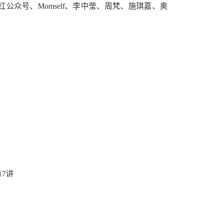
众号、Momself、李中莹、周梵、施琪嘉、奥
17讲