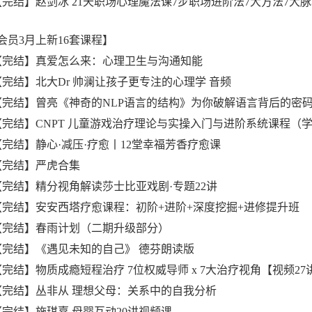
、【完结】赵剑冰 21天职场心理魔法课7步职场进阶法7大方法7
会员3月上新16套课程】
、【完结】真爱怎么来：心理卫生与沟通知能
、【完结】北大Dr 帅澜让孩子更专注的心理学 音频
、【完结】曾亮《神奇的NLP语言的结构》为你破解语言背后的密码
、【完结】CNPT 儿童游戏治疗理论与实操入门与进阶系统课程（
、【完结】静心·减压·疗愈丨12堂幸福芳香疗愈课
、【完结】严虎合集
、【完结】精分视角解读莎士比亚戏剧·专题22讲
、【完结】安安西塔疗愈课程：初阶+进阶+深度挖掘+进修提升班
、【完结】春雨计划（二期升级部分）
、【完结】《遇见未知的自己》 德芬朗读版
【完结】物质成瘾短程治疗 7位权威导师 x 7大治疗视角【视频27
、【完结】丛非从 理想父母：关系中的自我分析
、【完结】施琪嘉 母婴互动20讲视频课