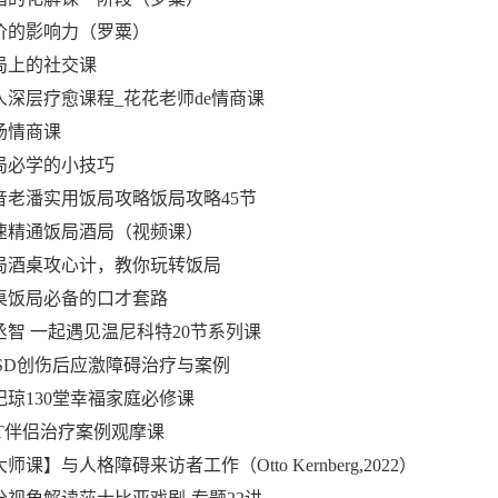
.评价的影响力（罗粟）
饭局上的社交课
成人深层疗愈课程_花花老师de情商课
职场情商课
饭局必学的小技巧
.抖音老潘实用饭局攻略饭局攻略45节
.快速精通饭局酒局（视频课）
.饭局酒桌攻心计，教你玩转饭局
.酒桌饭局必备的口才套路
赵丞智 一起遇见温尼科特20节系列课
PTSD创伤后应激障碍治疗与案例
王纪琼130堂幸福家庭必修课
EFT伴侣治疗案例观摩课
【大师课】与人格障碍来访者工作（Otto Kernberg,2022）