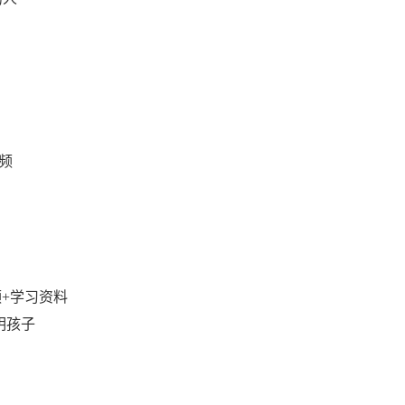
视频
）
频+学习资料
明孩子