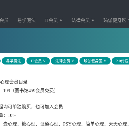
会员
易学魔法
IT会员-V
法律会员-V
瑜伽健身区-
易学魔法
IT会员-V
法律会员-V
瑜伽健身区-V
2.0传
·心理会员目录
：199（图书馆459会员免费）
程均可单独购买，也可加入会员
：10t+
：壹心理、糖心理、证道心理、PSY心理、简单心理、天天心