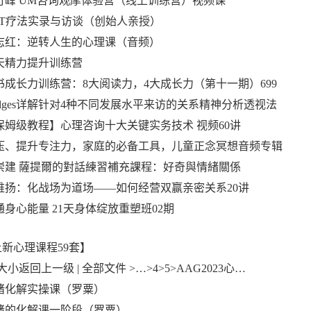
.曾奇峰 UM咨询观摩体验营（线上训练营）视频课
.ACT疗法实录与访谈（创始人亲授）
.武志红：逆转人生的心理课（音频）
30天精力提升训练营
.读书成长力训练营：8大阅读力，4大成长力（第十一期）699
Hedges详解针对4种不同发展水平来访的关系精神分析透视法
.【保姆级教程】心理咨询十大关键实务技术 视频60讲
.减压、提升专注力，家庭的必备工具，儿童正念冥想音频专辑
.李崇建 薩提爾的對話練習補充課程：好奇與情緒關係
.张维扬：化战场为道场——如何经营双赢亲密关系20讲
打通身心能量 21天身体绽放重塑班02期
上新心理课程59套】
小返回上一级 | 全部文件 >…>4>5>AAG2023心…
.情绪化解实操课（罗粟）
.情绪的化解课一阶段（罗粟）