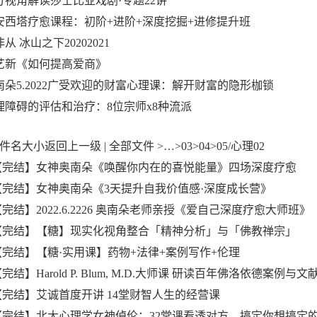
精分视角解读莎士比亚戏剧·专题22讲
.安安西塔疗愈课程：初阶+进阶+深度挖掘+进修提升班
非从 冰山之下20202021
.陈艺新《如何提高爱商》
奥南朵5.2022广受欢迎的财富心理课：解开财富的隐形枷锁
.心理障碍的评估和治疗：8位宗师x8种流派
件名大小返回上一级 | 全部文件 >…>03>04>05/心理02
、【完结】女神奥南朵《唤醒你内在的喜悦能量》四场深度疗愈
、【完结】女神奥南朵《3天提升自我价值感·深度成长营》
【完结】2022.6.2226 奥南朵老师亲授《爱自己深度疗愈大师班》
、【完结】【糖】现实化视角整合「精神分析」与「佛教禅宗」
、【完结】【糖·实用课】药物+法律+案例写作+伦理
【完结】Harold P. Blum, M.D.大师课 研读百年佛洛依德案例与文
、【完结】艾诚首度开讲 14堂财智人生的经营课
、【完结】北大心理学女神倬伦：32堂课看透对方，搞定你想搞定