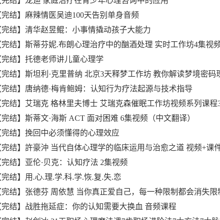
、【完结】龙迪 家庭治疗在青少年心理咨询中的应用
、【完结】麻辣情医吴迪100天告别单身音频
、【完结】清华赵昱鲲：小事情撬动孩子大能力
、【完结】斯蒂芬妮.布朗心理治疗中的酗酒处理 实时工作坊4集视
、【完结】托德老师讲儿童心理学
、【完结】斯坦利·克里普纳 北京3天释梦工作坊 教你解读梦境密码
、【完结】唐纳德·梅肯鲍姆：认知行为疗法起源与技术指导
、【完结】艾瑞克 格林里夫博士 艾瑞克森催眠工作坊视频系列课程3
【完结】斯蒂文·海斯 ACT 面对困难 6集视频（中文翻译）
、【完结】挽回中必须懂得的心理效应
、【完结】許豪沖 当代自体心理学的临床运用与治愈之道 视频+课
、【完结】亚伦·贝克：认知疗法 2集视频
【完结】用.心.理.学.科.学.恢.复.失.恋
、【完结】张德芬 周依慧 当你真正爱自己，每一种限制都会消失限
、【完结】战胜拖延症：你的认知需要大换血 音频课程