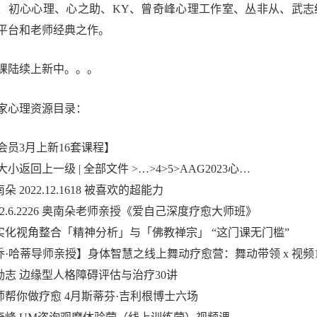
、初心心理、心之助、KY、曾奇峰心理工作室、丛非从、武志红公
平台和老师经典之作。
课陆续上新中。。。
家心理资源目录：
会员3月上新16套课程】
小返回上一级 | 全部文件 >…>4>5>AAG2023心…
南朵 2022.12.1618 被喜欢的超能力
2022.6.2226 奥南朵老师亲授《爱自己深度疗愈大师班》
.现实化视角整合「精神分析」与「佛教禅宗」 “这门课无门槛”
.【乔·哈蒂导师亲授】身体智慧之线上舞动疗愈营：舞动带领 x 视频
周励志 边缘型人格障碍评估与治疗30讲
大师帮你做疗愈 4月斯蒂芬·吉利根博士六场