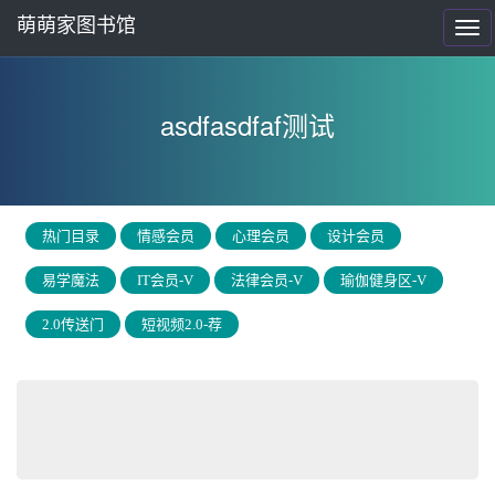
萌萌家图书馆
展
开
导
菜
航
单
asdfasdfaf测试
热门目录
情感会员
心理会员
设计会员
易学魔法
IT会员-V
法律会员-V
瑜伽健身区-V
2.0传送门
短视频2.0-荐