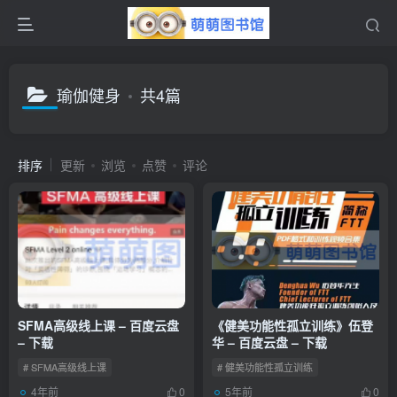
瑜伽健身
共4篇
排序
更新
浏览
点赞
评论
SFMA高级线上课 – 百度云盘
《健美功能性孤立训练》伍登
– 下载
华 – 百度云盘 – 下载
# SFMA高级线上课
# 健美功能性孤立训练
4年前
5年前
0
0