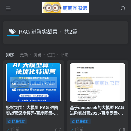
RAG 进阶实战营
共2篇
排序
更新
浏览
点赞
评论
极客突围：大模型 RAG 进阶
基于deepseek的大模型 RAG
实战营深度解码-百度网盘-下
进阶实战营2025-百度网盘-下
载
载
好课推荐
好课教育
1年前
1年前
7
8