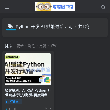
Python 开发 AI 赋能进阶计划
共1篇
排序
更新
浏览
点赞
评论
极客福利，AI 驱动 Python 开
发实战行动训练营-百度网盘-
下载
好课推荐
1年前
15