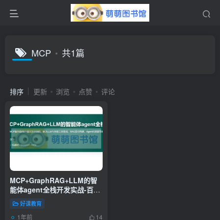
MCP
共1篇
排序
更新
浏览
点赞
评论
MCP+GraphRAG+LLM的智
能体agent全栈开发实战-百度
网盘-下载
好课教育
1年前
14