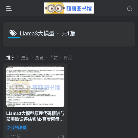
Llama3大模型
共1篇
排序
更新
浏览
点赞
评论
Llama3大模型原理代码精讲与
部署微调评估实战-百度网盘-
下载
好课教育
1年前
8