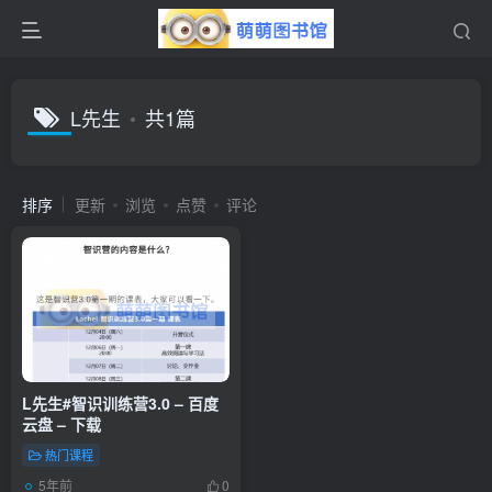
L先生
共1篇
排序
更新
浏览
点赞
评论
L先生#智识训练营3.0 – 百度
云盘 – 下载
热门课程
5年前
0