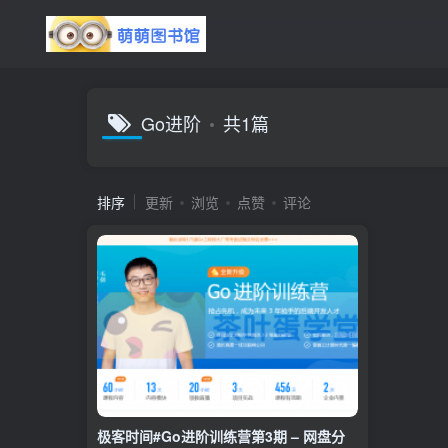
Go进阶
共1篇
排序
更新
浏览
点赞
评论
极客时间#Go进阶训练营第3期 – 网盘分