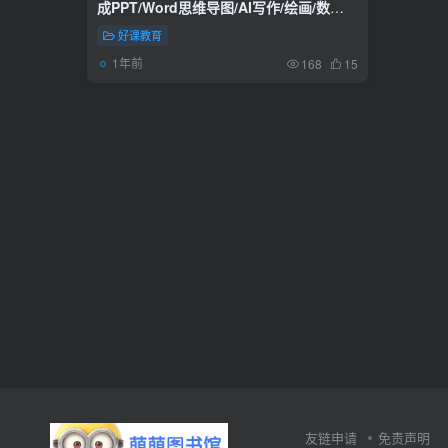
成PPT/Word思维导图/AI写作/绘画/数字
人
好课教育
1年前
168
15
友链申请
免责声明