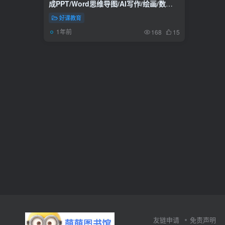
成PPT/Word思维导图/AI写作/绘画/数字
人
好课教育
1年前
168
15
友链申请
免责声明