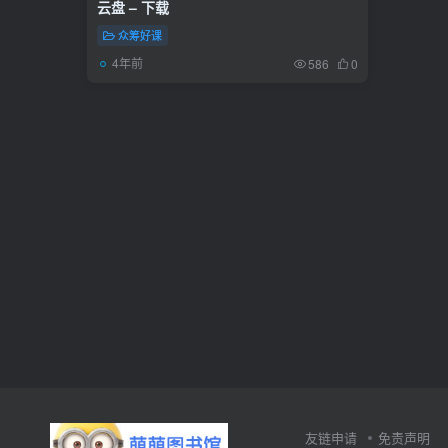
云盘 – 下载
众筹好课
4年前
586
0
友链申请
免责声明