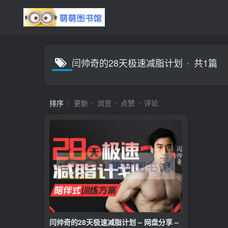
闫帅奇的28天极速减脂计划
共1篇
排序
更新
浏览
点赞
评论
闫帅奇的28天极速减脂计划 – 网盘分享 –