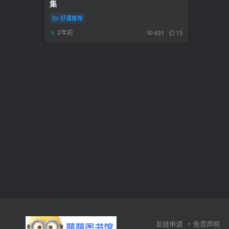
集
好课推荐
2年前
491
15
友链申请
免责声明