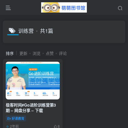
训练营
共1篇
排序
更新
浏览
点赞
评论
极客时间#Go进阶训练营第3
期 – 网盘分享 – 下载
好课教育
2年前
8