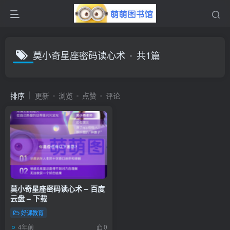
莫小奇星座密码读心术
共1篇
排序
更新
浏览
点赞
评论
莫小奇星座密码读心术 – 百度
云盘 – 下载
好课教育
4年前
0