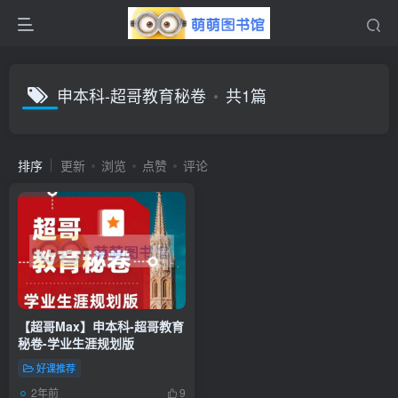
申本科-超哥教育秘卷
共1篇
排序
更新
浏览
点赞
评论
【超哥Max】申本科-超哥教育
秘卷-学业生涯规划版
好课推荐
2年前
9