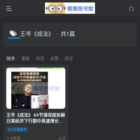
王岑《成法》
共1篇
排序
更新
浏览
点赞
评论
王岑《成法》 64节课深度拆解
日美经济下行期中高速增长行
业及案例
好课推荐
2年前
8