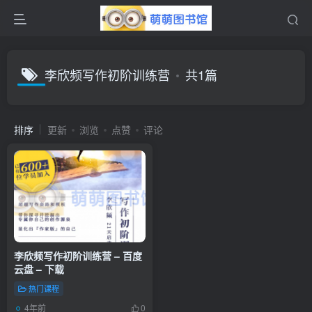
李欣频写作初阶训练营
共1篇
排序
更新
浏览
点赞
评论
李欣频写作初阶训练营 – 百度
云盘 – 下载
热门课程
4年前
0