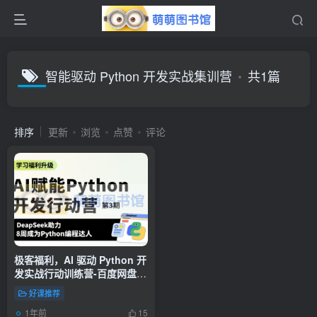
智能驱动 Python 开发实战集训营
共1篇
排序
更新
浏览
点赞
评论
极客福利，AI 驱动 Python 开
发实战行动训练营-百度网盘-
下载
好课推荐
1年前
15