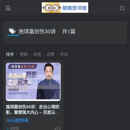
施琪嘉创伤30讲
共1篇
排序
更新
浏览
点赞
评论
施琪嘉创伤30讲：走出心理阴
影，重塑强大内心 – 百度云盘
– 下载
心理学好课
4年前
0