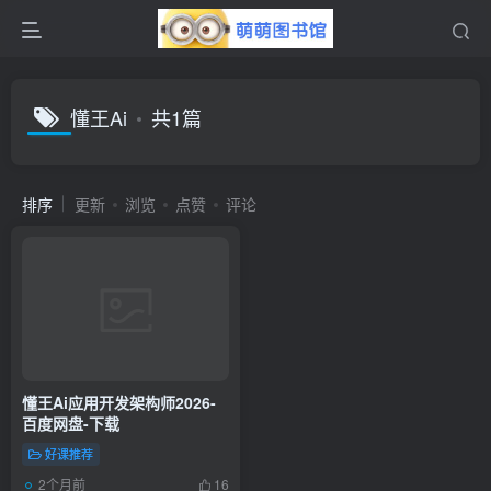
懂王Ai
共1篇
排序
更新
浏览
点赞
评论
懂王Ai应用开发架构师2026-
百度网盘-下载
好课推荐
2个月前
16