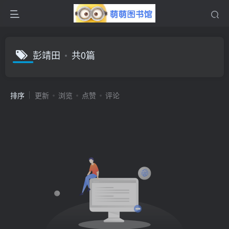
彭靖田
共0篇
排序
更新
浏览
点赞
评论