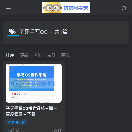
子牙手写OS
共1篇
排序
更新
浏览
点赞
评论
子牙手写OS操作系统三期 –
百度云盘 – 下载
好课推荐
2年前
11